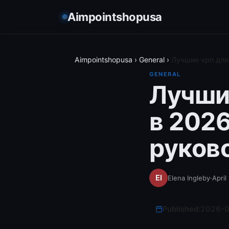
Aimpointshopusa
Aimpointshopusa
›
General
›
Лучшие vpn для 
GENERAL
Лучшие
в 2026
руков
Elena Ingleby
·
April
Published:
2026-