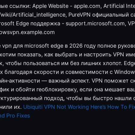
е ссылки: Apple Website - apple.com, Artificial Inte
/wiki/Artificial_intelligence, PureVPN официальный с
rosoft Edge поддержка - support.microsoft.com, V
owsvpn.example.com
vpn для microsoft edge в 2026 году полное руков
хотим показать, как выбрать и настроить VPN им
к, чтобы пользоваться им без лишних хлопот. Ed
х благодаря скорости и совместимости с Window
айн‑активности — важный аспект. VPN поможет ск
фик и обойти геоблокировку, если она мешает ва
ктурированный подход, чтобы вы быстро нашли 
нили их.
Ubiquiti VPN Not Working Here’s How To Fix
nd Pro Fixes