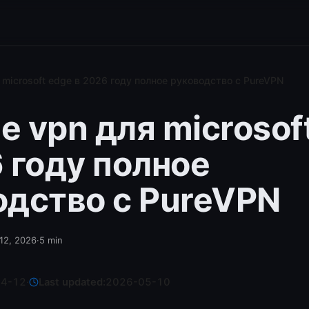
microsoft edge в 2026 году полное руководство с PureVPN
 vpn для microsof
 году полное
одство с PureVPN
 12, 2026
·
5
min
04-12
·
Last updated:
2026-05-10