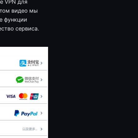
ке VPN для
этом видео мы
ие функции
ество сервиса.