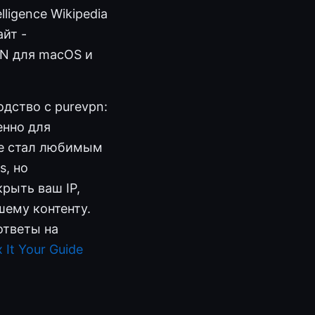
lligence Wikipedia
айт -
PN для macOS и
одство с purevpn:
енно для
ge стал любимым
s, но
рыть ваш IP,
шему контенту.
ответы на
 It Your Guide