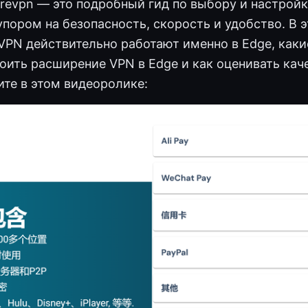
urevpn — это подробный гид по выбору и настрой
упором на безопасность, скорость и удобство. В 
VPN действительно работают именно в Edge, как
оить расширение VPN в Edge и как оценивать кач
ите в этом видеоролике: