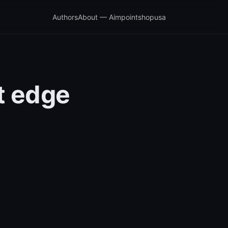
Authors
About — Aimpointshopusa
t edge