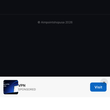
© Aimpointshopusa 2026
×
VPN
Visit
SPONSORED
Aimpointshopusa Ltd.