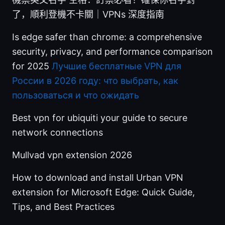
了，順利登機不卡關｜VPNs 深度指南
Is edge safer than chrome: a comprehensive
security, privacy, and performance comparison
for 2025
Лучшие бесплатные VPN для
России в 2026 году: что выбрать, как
пользоваться и что ожидать
Best vpn for ubiquiti your guide to secure
network connections
Mullvad vpn extension 2026
How to download and install Urban VPN
extension for Microsoft Edge: Quick Guide,
Tips, and Best Practices