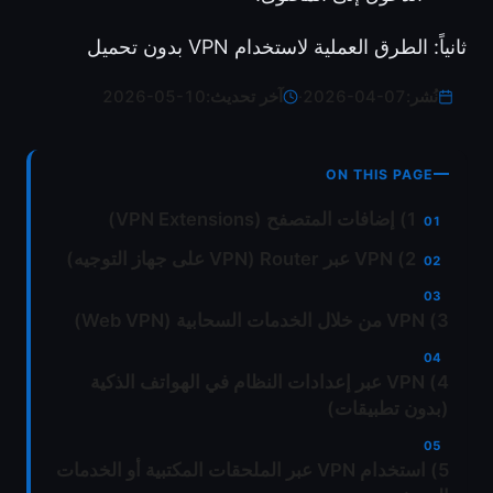
ثانياً: الطرق العملية لاستخدام VPN بدون تحميل
نُشر:
2026-04-07
·
آخر تحديث:
2026-05-10
ON THIS PAGE
1) إضافات المتصفح (VPN Extensions)
2) VPN عبر Router (VPN على جهاز التوجيه)
3) VPN من خلال الخدمات السحابية (Web VPN)
4) VPN عبر إعدادات النظام في الهواتف الذكية
(بدون تطبيقات)
5) استخدام VPN عبر الملحقات المكتبية أو الخدمات