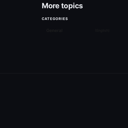
More topics
CATEGORIES
General
(
English
)