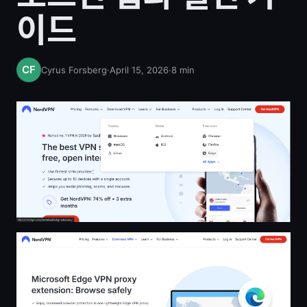
이드
Cyrus Forsberg
·
April 15, 2026
·
8
min