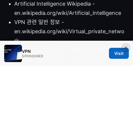
Artificial Intelligence Wikipedia -
en.wikipedia.org/wiki/Artificial_intelligence
VPN 관련 일반 정보 -
en.wikipedia.org/wiki/Virtual_private_netwo
rk
×
NordVPN 공식 사이트 - nordvpn.com
VPN
Visit
SPONSORED
CJ 네트워크 보안 센터 - cj.net/security
Sources:
Fortigate vpn ライセンス：これだけは知ってお
きたい購入・更新・種類・価格の全て そして
VPN 選びの実用ガイド
Cisco下载：VPN 相关的完整指南与实操要点
Cj
vpn 로그인 완벽 가이드와 최신 정보 2026년: CJ