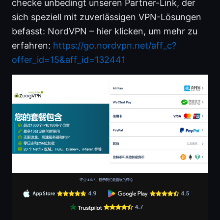
checke unbedingt unseren Partner-Link, der
sich speziell mit zuverlässigen VPN-Lösungen
befasst: NordVPN – hier klicken, um mehr zu
erfahren:
https://go.nordvpn.net/aff_c?
offer_id=15&aff_id=132441