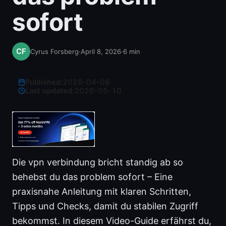
sofort
Cyrus Forsberg
·
April 8, 2026
·
6
min
Published:
2026-04-08
·
Last updated:
2026-05-10
Die vpn verbindung bricht standig ab so
behebst du das problem sofort – Eine
praxisnahe Anleitung mit klaren Schritten,
Tipps und Checks, damit du stabilen Zugriff
bekommst. In diesem Video-Guide erfährst du,