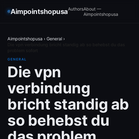
Authors
About —
Aimpointshopusa
Aimpointshopusa
Aimpointshopusa
›
General
›
Die vpn verbindung bricht standig ab so behebst du das
problem sofort
GENERAL
Die vpn
verbindung
bricht standig ab
so behebst du
das problem