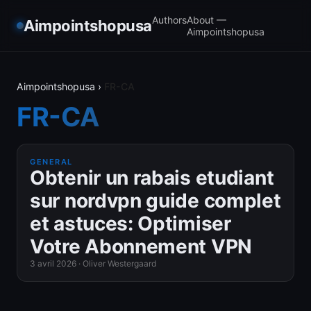
Authors
About —
Aimpointshopusa
Aimpointshopusa
Aimpointshopusa
›
FR-CA
FR-CA
GENERAL
Obtenir un rabais etudiant
sur nordvpn guide complet
et astuces: Optimiser
Votre Abonnement VPN
3 avril 2026
·
Oliver Westergaard