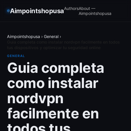
Authors
About —
Aimpointshopusa
Aimpointshopusa
Aimpointshopusa
›
General
›
Guia completa como instalar nordvpn facilmente en todos
tus dispositivos y optimizar tu seguridad online
GENERAL
Guia completa
como instalar
nordvpn
facilmente en
todos tus