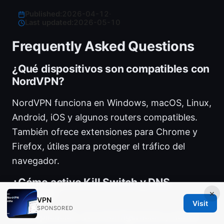
Published:
2026-04-12
·
Last updated:
2026-05-10
Frequently Asked Questions
¿Qué dispositivos son compatibles con
NordVPN?
NordVPN funciona en Windows, macOS, Linux,
Android, iOS y algunos routers compatibles.
También ofrece extensiones para Chrome y
Firefox, útiles para proteger el tráfico del
navegador.
¿Cómo activo Kill Switch y DNS
×
privado?
VPN
Visit
SPONSORED
En la aplicación, ve a Configuración y activa