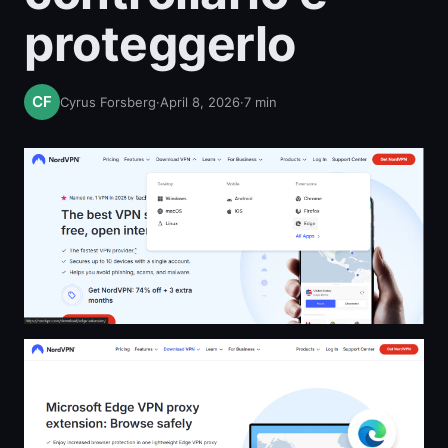
proteggerlo
Cyrus Forsberg
·
April 8, 2026
·
7
min