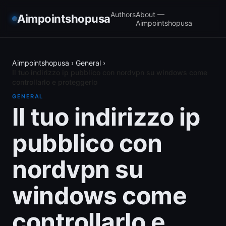
Authors
About —
Aimpointshopusa
Aimpointshopusa
Aimpointshopusa
›
General
›
Il tuo indirizzo ip pubblico con nordvpn su windows come
controllarlo e proteggerlo
GENERAL
Il tuo indirizzo ip
pubblico con
nordvpn su
windows come
controllarlo e