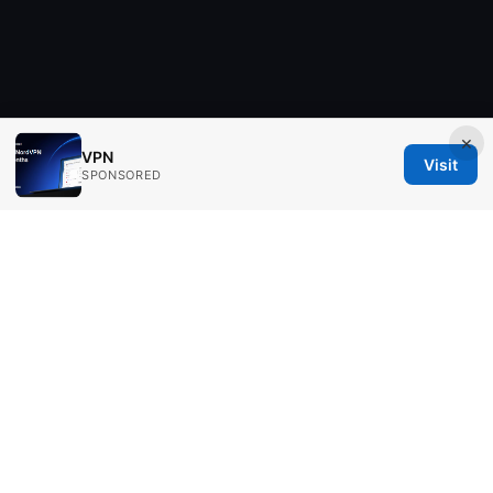
×
VPN
Visit
SPONSORED
Aimpointshopusa Ltd.
200 George Street
Sydney, NSW, 2000
AU
press@aimpointshopusa.com
+61 7 9686 8786
About
Privacy Policy
Terms of Use