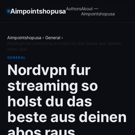
Authors
About —
Aimpointshopusa
Aimpointshopusa
Aimpointshopusa
›
General
›
Nordvpn fur streaming so holst du das beste aus deinen
abos raus
GENERAL
Nordvpn fur
streaming so
holst du das
beste aus deinen
abos raus