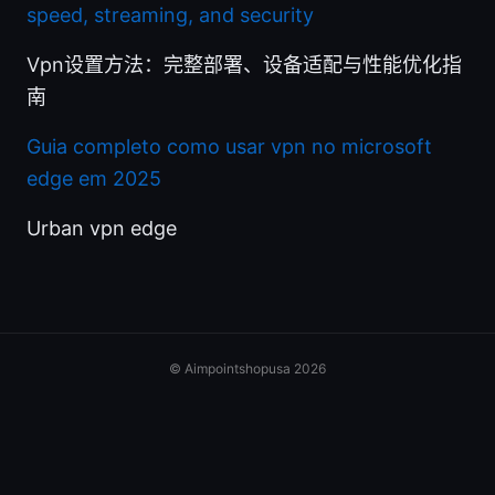
speed, streaming, and security
Vpn设置方法：完整部署、设备适配与性能优化指
南
Guia completo como usar vpn no microsoft
edge em 2025
Urban vpn edge
© Aimpointshopusa 2026