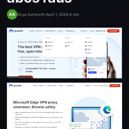
Anya Ashworth
·
April 1, 2026
·
6
min