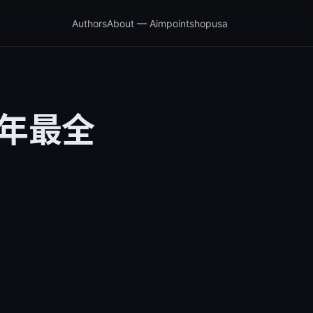
Authors
About — Aimpointshopusa
5年最全