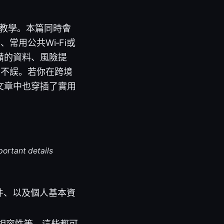
務教學。本篇同時會
常用公共Wi‑Fi或
備的資料、風險提
兩不誤。若你在跨境
文章中也穿插了實用
portant details
件、以及個人基本資
相容性等，這些都可