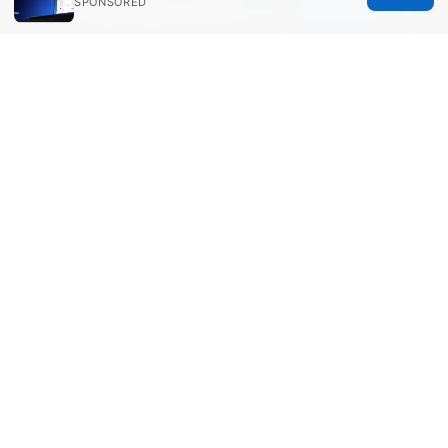
SPONSORED
how to take back control
2025 年最新指南：如
何在 pc ⭐ 上高效、安全地翻墙 提高上网自由、保
护隐私的完整攻略
© Aimpointshopusa 2026
Aimpointshopusa Ltd.
200 George Street
Sydney, NSW, 2000
AU
press@aimpointshopusa.com
+61 7 9686 8786
About
Privacy Policy
Terms of Use