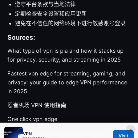
遵守平台条款与当地法律
定期检查安全设置和应用更新
避免在不信任的网络环境下进行敏感账号登录
Sources:
What type of vpn is pia and how it stacks up
for privacy, security, and streaming in 2025
Fastest vpn edge for streaming, gaming, and
privacy: your guide to edge VPN performance
in 2025
忍者机场 VPN 使用指南
One click vpn edge
×
My vpn keeps connecting automatically heres
VPN
Visit