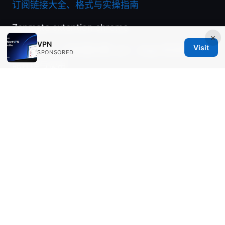
订阅链接大全、格式与实操指南
Zenmate extention chrome
×
VPN
Visit
微软 edge ⭐ 浏览器内置 vpn：edge 安全网络功
SPONSORED
能详解与使用
巴 哈 姈 特 大陆：VPN 使用全指南，隐私保护、
跨境访问与流媒体解锁的实操要点
© Aimpointshopusa 2026
Aimpointshopusa Ltd.
200 George Street
Sydney, NSW, 2000