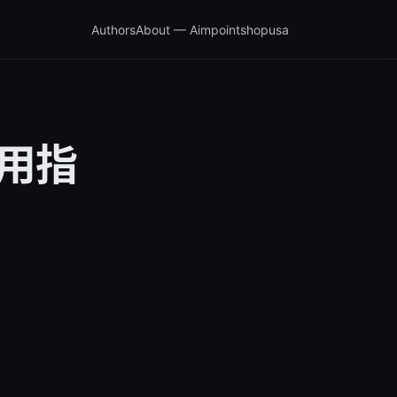
Authors
About — Aimpointshopusa
使用指