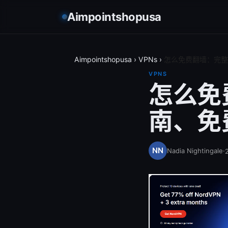
Aimpointshopusa
Aimpointshopusa
›
VPNs
›
怎么免费翻墙：完整
VPNS
怎么免
南、免
Nadia Nightingale
·