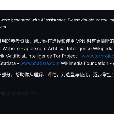
le were generated with AI assistance. Please double-check im
hem.
用的参考资源，帮助你在选择和使用 VPN 时有更清晰
ite - apple.com Artificial Intelligence Wikipedia
ki/Artificial_intelligence Tor Project -
www.torprojec
tatista -
www.statista.com
Wikimedia Foundation - 
干部分，帮助你从理解、评估，到选型与使用，逐步掌控“
·
更新:
2026-05-10