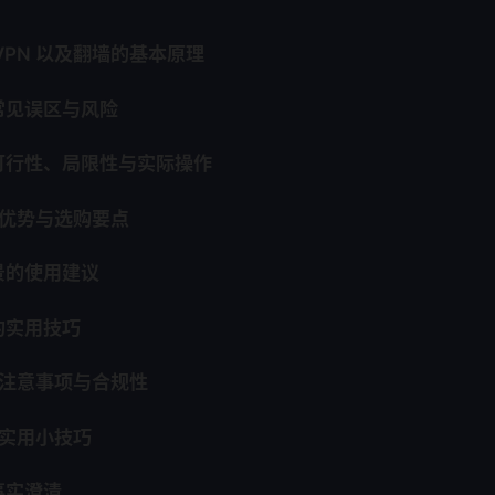
VPN 以及翻墙的基本原理
常见误区与风险
可行性、局限性与实际操作
 的优势与选购要点
景的使用建议
的实用技巧
 的注意事项与合规性
的实用小技巧
事实澄清