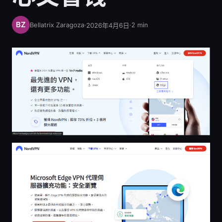
Bellatrix Zaragoza
·
·
2
min
2026年4月6日