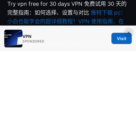
Try vpn free for 30 days VPN 免费试用 30 天的
完整指南：如何选择、设置与对比
推特下载 pc：
小白也能学会的超详细教程！VPN 使用指南、在
PC 上安全访问 Twitter 的完整流程与技巧
×
VPN
Visit
SPONSORED
Vpn one click not working: comprehensive
guide to troubleshoot one-click VPN failures,
fixes, and best practices
Nordvpnのthreat protectionって何？vpnだけじ
ゃない、超便利機能徹底
© Aimpointshopusa 2026