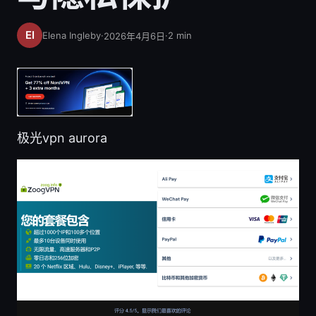
Elena Ingleby
·
·
2
min
2026年4月6日
极光vpn aurora