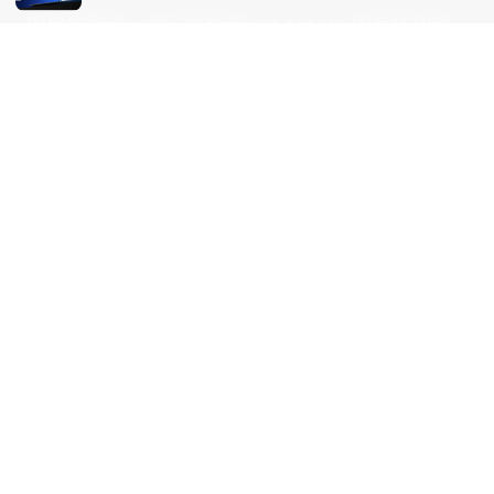
如果你想进一步了解极光vpn aurora 的具体功能
差异、价格与最新的解锁能力，建议直接访问官方
信息页面并结合真实使用体验来决定。记得在合适
的地点查看最新的用户评价和专业评测，以获得最
接近你需求的结论。
Sources:
Veepn for edge: A comprehensive guide to
using Veepn for edge computing, latency-
sensitive use cases, and privacy
Vpn不稳定的全面解决方案：原因分析、诊断步骤
与稳定性优化技巧，提升上网体验的实用指南
机
场推荐：最实用的机场穿梭与旅途加速指南
V5吧：VPN 使用全流程指南、评测对比与安全实