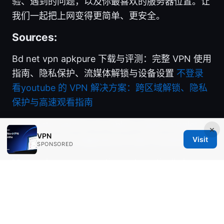
验、遇到的问题，以及你最喜欢的服务器位置。让
我们一起把上网变得更简单、更安全。
Sources:
Bd net vpn apkpure 下载与评测：完整 VPN 使用
指南、隐私保护、流媒体解锁与设备设置
不登录
看youtube 的 VPN 解决方案：跨区域解锁、隐私
保护与高速观看指南
Vpn gratis para pc no roblox o guia completo
×
VPN
para jogar com seguranca e sem travamentos
Visit
SPONSORED
My vpn keeps connecting automatically heres
how to take back control
旅游景点推荐 国外：2025年必去的全球精选目的
地指南 全球旅游趋势、国外旅行、景点推荐、签