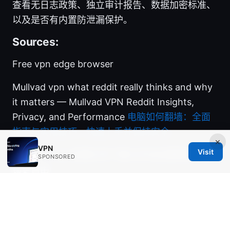
查看无日志政策、独立审计报告、数据加密标准、
以及是否有内置防泄漏保护。
Sources:
Free vpn edge browser
Mullvad vpn what reddit really thinks and why
it matters — Mullvad VPN Reddit Insights,
Privacy, and Performance
电脑如何翻墙：全面
指南与实用技巧，快速上手并保持安全
×
VPN
Visit
Proton ⭐ vpn 配置文件下载与手动设置教程：解
SPONSORED
锁更自由
Why Your VPN isnt Letting You Watch ABC
iView Anymore and How to Fix It