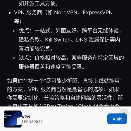
如开源工具方便。
VPN 服务商（如 NordVPN、ExpressVPN
等）
优点：一站式、界面友好、跨平台无缝体验，
隐私条款、Kill Switch、DNS 泄漏保护等内
置功能较完善。
缺点：价格相对较高，某些服务在特定区域的
服务器覆盖和速度可能受限。
如果你在找一个“尽可能少折腾、直接上线就能用”
的方案，VPN 服务商当然是最省心的选项；如果
你需要定制化、分流策略和自建网络的灵活性，那
么自建工具如 V2Ray/Trojan / Clash 组合会更合
×
适。
Vps服务器搭建：全面指南、实操技巧与常见
VPN
Visit
SPONSORED
问题解答