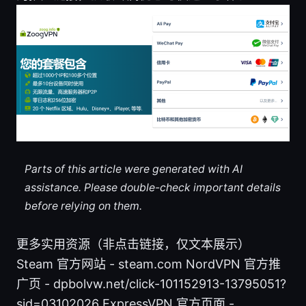
Parts of this article were generated with AI
assistance. Please double-check important details
before relying on them.
更多实用资源（非点击链接，仅文本展示）
Steam 官方网站 - steam.com NordVPN 官方推
广页 - dpbolvw.net/click-101152913-13795051?
sid=03102026 ExpressVPN 官方页面 -