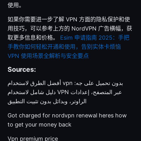
使用。
如果你需要进一步了解 VPN 方面的隐私保护和使
用技巧，可以参考上方的 NordVPN 广告横幅，获
取更多信息和价格。
Esim 申请指南 2025：手把
手教你如何轻松开通和使用，告别实体卡烦恼
VPN 使用场景全解析与安全要点
Sources:
أفضل الطرق لاستخدام vpn بدون تحميل على جه:
دليل شامل لاستخدام VPN عبر المتصفح، إعدادات
الراوتر، وبدائل بدون تثبيت التطبيق
Got charged for nordvpn renewal heres how
to get your money back
Vpn premium price