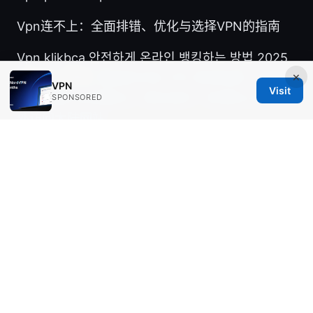
Vpn连不上：全面排错、优化与选择VPN的指南
Vpn klikbca 안전하게 온라인 뱅킹하는 방법 2025
×
년 최신 가이드
翻墙回大陆 VPN 使用指南：如何选
VPN
Visit
择、设置与合规要点，隐私保护、穿透防火墙与海
SPONSORED
外访问大陆网站
© Aimpointshopusa 2026
Aimpointshopusa Ltd.
200 George Street
Sydney, NSW, 2000
AU
press@aimpointshopusa.com