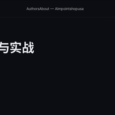
Authors
About — Aimpointshopusa
南与实战