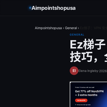
Aimpointshopusa
Aimpointshopusa
›
General
›
Ez梯子：VPN
GENERAL
Ez梯
技巧，
Elena Ingleby
·
202