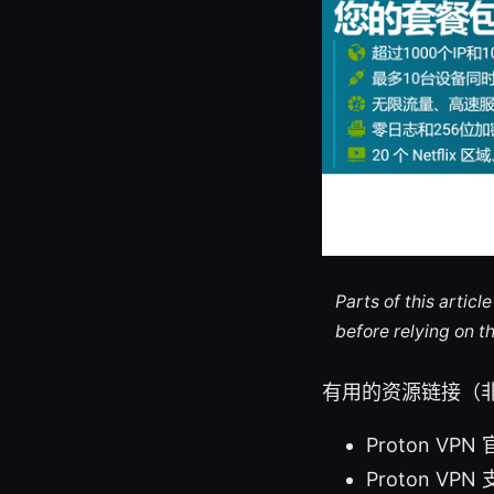
Parts of this artic
before relying on t
有用的资源链接（
Proton VPN
Proton VPN 