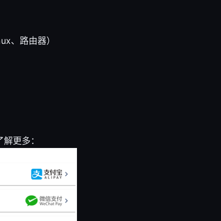
inux、路由器）
了解更多：