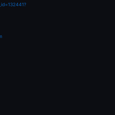
f_id=132441?
m