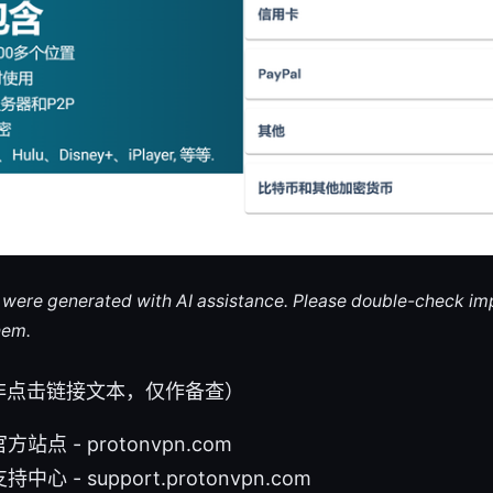
le were generated with AI assistance. Please double-check im
hem.
非点击链接文本，仅作备查）
 官方站点 - protonvpn.com
支持中心 - support.protonvpn.com