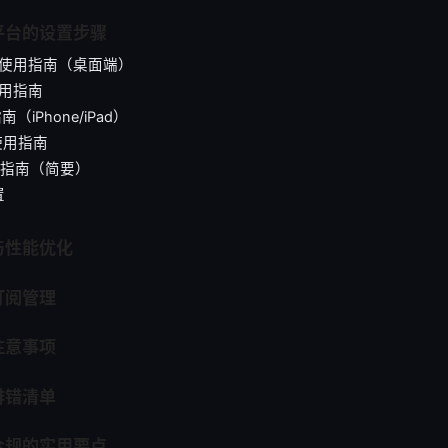
平台的设置步骤
ws 使用指南（桌面端）
使用指南
南（iPhone/iPad）
 使用指南
使用指南（简要）
置
与性能优化
订阅管理
注意事项
排错清单
合规的实用要点