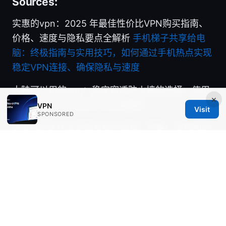
Sources:
实惠的vpn：2025 年最佳性价比VPN购买指南、
价格、速度与隐私要点全解析
手机梯子共享给电
脑：终极指南与实用技巧，如何通过手机热点实现
稳定VPN连接、确保隐私与速度
大陆可以用的vpn：稳定穿透防火墙的选择、使用
×
与注意事项（含2025-2026更新）
VPN
Visit
SPONSORED
Vpn机场是什么意思及如何选择、搭建、使用和评
估VPN机场节点的完整指南
免费vpn推荐：2025年最值得尝试的几款，亲测好
用！全面对比、设置与使用技巧，涵盖免费版数据
上限、速度、日志策略等要点
2025年翻墙必备：十大主流vpn深度评测与快连使