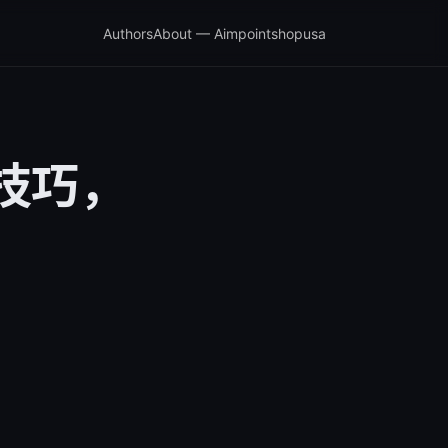
Authors
About — Aimpointshopusa
技巧，