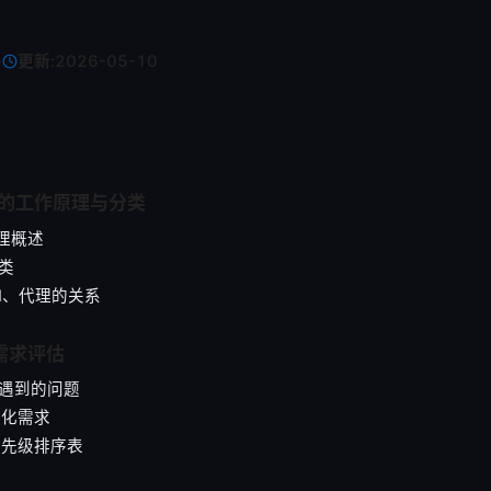
·
更新:
2026-05-10
器 的工作原理与分类
原理概述
分类
VPN、代理的关系
络需求评估
最常遇到的问题
量化需求
景优先级排序表