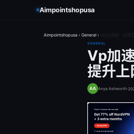
Aimpointshopusa
Aimpointshopusa
›
General
›
Vp加速器：全面
GENERAL
Vp加
提升上
Anya Ashworth
·
20