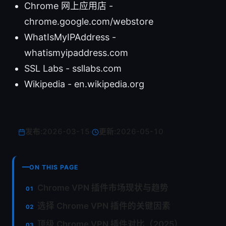
Chrome 网上应用店 -
chrome.google.com/webstore
WhatIsMyIPAddress -
whatismyipaddress.com
SSL Labs - ssllabs.com
Wikipedia - en.wikipedia.org
发布:
2026-03-15
·
更新:
2026-05-10
ON THIS PAGE
Chrome VPN 插件市场现状与趋势
选择 Chrome VPN 插件的关键因素
顶级 Chrome VPN 插件对比（2025）