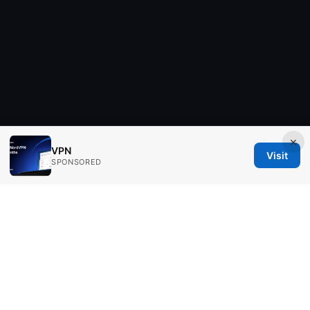
×
VPN
Visit
SPONSORED
Aimpointshopusa Ltd.
200 George Street
Sydney, NSW, 2000
AU
press@aimpointshopusa.com
+61 7 9686 8786
About
Privacy Policy
Terms of Use