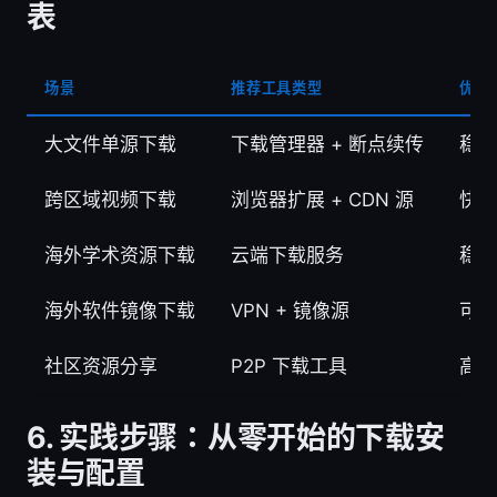
表
场景
推荐工具类型
优点
大文件单源下载
下载管理器 + 断点续传
稳定
跨区域视频下载
浏览器扩展 + CDN 源
快速
海外学术资源下载
云端下载服务
稳定
海外软件镜像下载
VPN + 镜像源
可绕
社区资源分享
P2P 下载工具
高速
6. 实践步骤：从零开始的下载安
装与配置