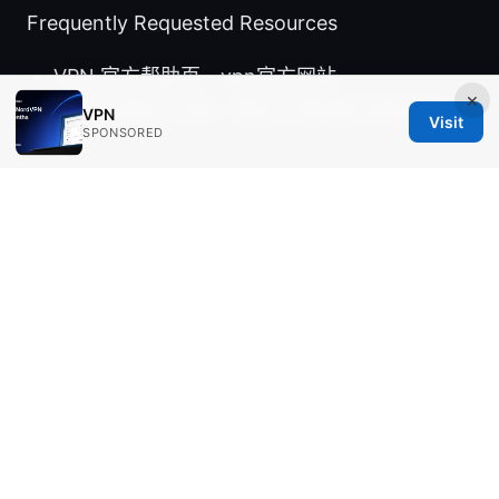
Frequently Requested Resources
VPN 官方帮助页 - vpn官方网站
×
下载工具官方文档 - 相应工具的官方网站文档
VPN
Visit
SPONSORED
页
版权与法律参考 - 各地政府法规数据库
Note 本文为教育性内容，提供下载工具与 VPN 使
用的综合参考，实际操作请遵循所在地区的法律与
服务条款。若你对 NordVPN 的安全性与性能有兴
趣，可以通过上方的链接了解更多信息与优惠。
Vpn 使用方法：專業指南與實務操作，涵蓋設定、
測速、隱私與風險防護
Sources:
加速器：VPN 领域的完整指南与最新趋势