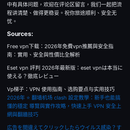
中有具体问题，欢迎在评论区留言，我们一起把流
程讲清楚、做得更稳妥。祝你旅途顺利、安全无
忧。
Sources:
Free vpn下载：2026年免費vpn推薦與安全指
南：實用、安全與性價比全解析
Eset vpn 評判 2026年最新版：eset vpnは本当に
使える？徹底レビュー
Vp梯子：VPN 使用指南、选购要点与实用技巧
2026年 ⭐ 翻墙机场 clash 設定教學：新手也能搞
懂的穩定 導覽與實作攻略，快速上手 VPN 安全上
網與翻牆技巧
広告を間違えてクリックしたらウイルス感染？す