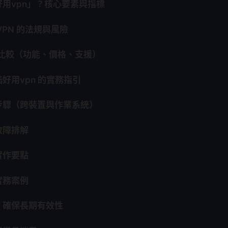
用vpn」？核心要素與指標
VPN 的法規與風險
商比較（功能、價格、支援）
好用vpn 的實務指引
步驟（跨裝置與作業系統）
故障排解
實作要點
實務案例
：確保長期有效性