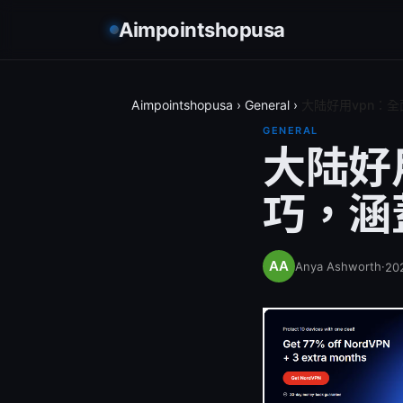
Aimpointshopusa
Aimpointshopusa
›
General
›
大陆好用vpn：
GENERAL
大陆好
巧，涵
Anya Ashworth
·
20