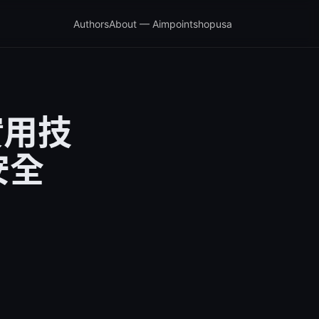
Authors
About — Aimpointshopusa
實用技
安全