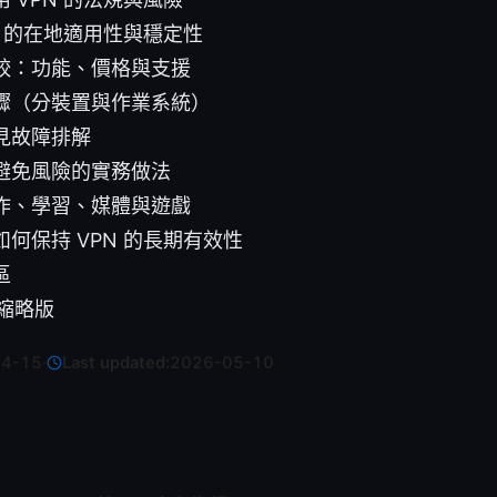
N 的在地適用性與穩定性
較：功能、價格與支援
驟（分裝置與作業系統）
見故障排解
避免風險的實務做法
作、學習、媒體與遊戲
何保持 VPN 的長期有效性
區
題縮略版
04-15
·
Last updated:
2026-05-10