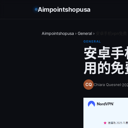
Aimpointshopusa
Aimpointshopusa
›
General
›
安卓手机vpn免费
GENERAL
安卓手
用的免
Chiara Quesnel
·
20