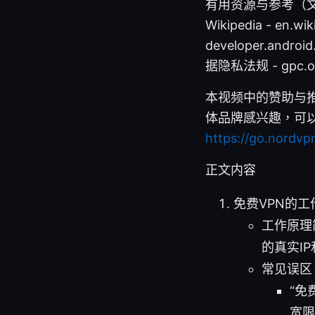
有用资源与参考（文字文本，不
Wikipedia - en.wik
developer.androi
据隐私法规 - gpc.org
本视频中的赞助与推
体品牌感兴趣，可以
https://go.nordvp
正文内容
免费VPN的
工作原理
的真实I
常见误区
“免
宽限