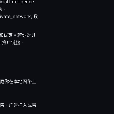
 Intelligence
助 -
rivate_network, 数
项和优惠。若你对具
推广链接 -
隐藏你在本地网络上
出售、广告植入或带