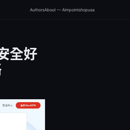
Authors
About — Aimpointshopusa
年安全好
略