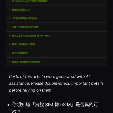
Parts of this article were generated with AI
assistance. Please double-check important details
before relying on them.
你想知道「實體 SIM 轉 eSIM」是否真的可
行？