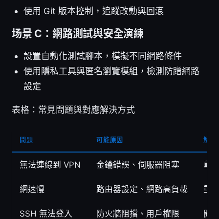
使用 Git 版本控制，追蹤改動與回滾
场景 C：網路測試與安全演練
設置自動化測試腳本，模擬不同網路條件
使用隱私工具與匿名瀏覽模組，檢測防蹭網路
設定
表格：常見問題與對應解決方式
問題
可能原因
解決
無法連線到 VPN
金鑰錯誤、伺服器阻塞
重
網速慢
路由器設定、網路高負載
重
SSH 無法登入
防火牆阻擋、用戶權限
開放