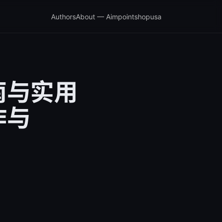
Authors
About — Aimpointshopusa
南与实用
作与