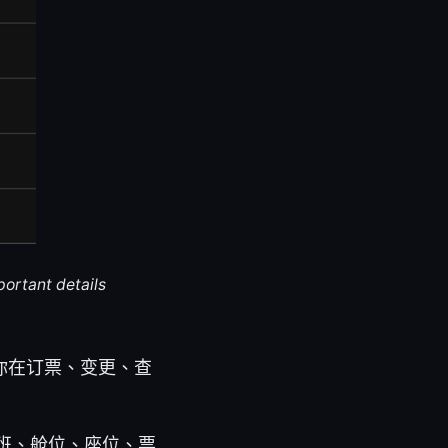
portant details
你在订票、变更、查
班、舱位、座位、票