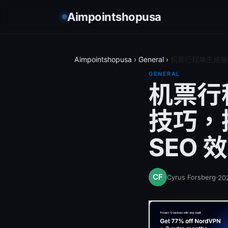
Aimpointshopusa
Aimpointshopusa
›
General
›
机票行程单生成器
GENERAL
机票行
技巧，
SEO 
Cyrus Forsberg
·
20