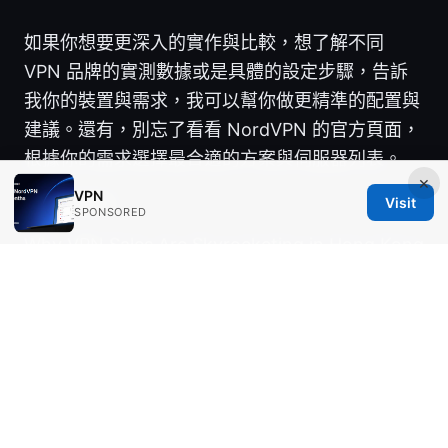
如果你想要更深入的實作與比較，想了解不同
VPN 品牌的實測數據或是具體的設定步驟，告訴
我你的裝置與需求，我可以幫你做更精準的配置與
建議。還有，別忘了看看 NordVPN 的官方頁面，
根據你的需求選擇最合適的方案與伺服器列表。
×
VPN
Sources:
Visit
SPONSORED
Why VPN Sales Are Skyrocketing in Hong Kong
and What It Means for 2026
手机怎么用vpn翻墙：完整指南与最新实用技巧
Purevpn 全方位解读：性能、隐私、价格与实用技
巧
V2ray设置：完整指南與實用技巧，含 VPN 配
置與安全要點