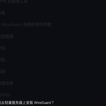
VPN 技術與工具
作業
ireGuard 為例的實作步驟
最佳實踐
評估
要點
教訓
資源清單
FAQ）
云轻量服务器上安裝 WireGuard？