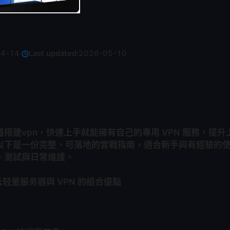
04-14
·
Last updated:
2026-05-10
搭建vpn，快速上手就能擁有自己的專用 VPN 服務，提
以下是一份完整、可落地的實戰指南，適合新手與有經驗的
、測試與日常維護。
轻量服务器與 VPN 的組合優點