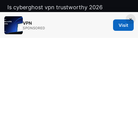
Is cyberghost vpn trustworthy 2026
×
VPN
Visit
SPONSORED
© Aimpointshopusa 2026
Aimpointshopusa Ltd.
200 George Street
Sydney, NSW, 2000
AU
press@aimpointshopusa.com
+61 7 9686 8786
About
Privacy Policy
Terms of Use