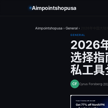
Aimpointshopusa
Aimpointshopusa
›
General
›
2026年中国大
GENERAL
202
选择指
私工具
Cyrus Forsberg
·
20