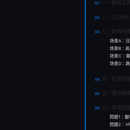
一、翻墙工
二、2026
三、如何根
场景A：
场景B：
场景C：
场景D：
四、影響你
五、實作指
六、常見問題
問題1：
問題2：V