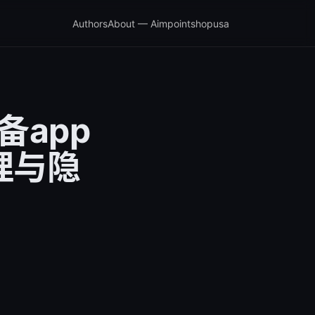
Authors
About — Aimpointshopusa
备app
理与隐