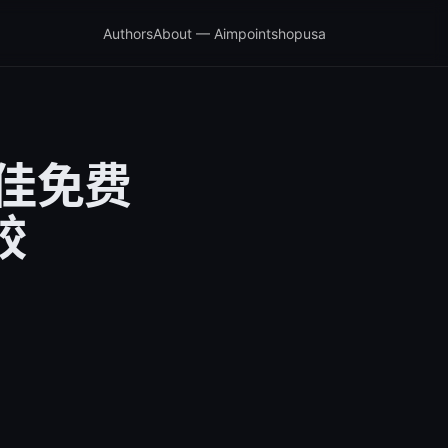
Authors
About — Aimpointshopusa
款最佳免费
較