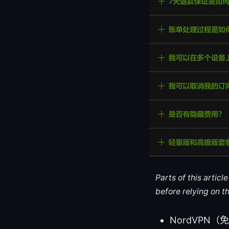
Parts of this artic
before relying on t
NordVP