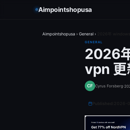
Aimpointshopusa
Aimpointshopusa
›
General
›
2026年 wind
GENERAL
2026
vpn
Cyrus Forsberg
·
20
Published:
2026-