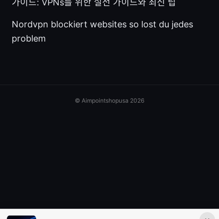
가이드: VPNs를 위한 실전 가이드와 최신 팁
Nordvpn blockiert websites so lost du jedes
problem
© Aimpointshopusa 2026