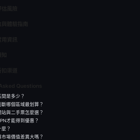
評估風險
位與體驗指南
實用資訊
須知
折扣渠道
 Asked Questions
區間是多少？
判斷哪個區域最划算？
網站與二手票怎麼選？
PN才能得到優惠？
什麼？
與市場價值差異大嗎？