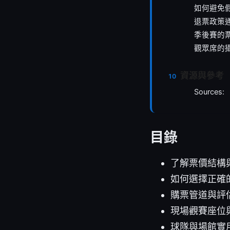
如何避免
退票政策
季後賽的
觀眾席的
資源與參考
Sources:
目錄
了解票價結構
如何選擇正確
購票管道與評
現場觀賽座位
球隊與場館實