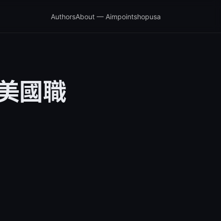
Authors
About — Aimpointshopusa
新美國職