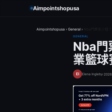
Aimpointshopusa
Aimpointshopusa
›
General
›
Nba門票多少錢
GENERAL
Nba
業籃球
Elena Ingleby
·
202