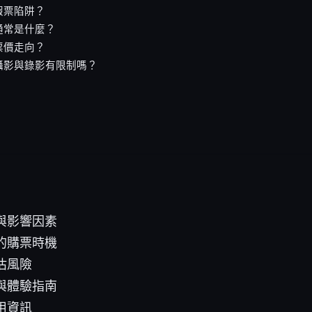
假票陷阱？
通常是什麼？
票價走向？
攝影與錄影有限制嗎？
與影響因素
的購票時機
估風險
與體驗指南
用資訊