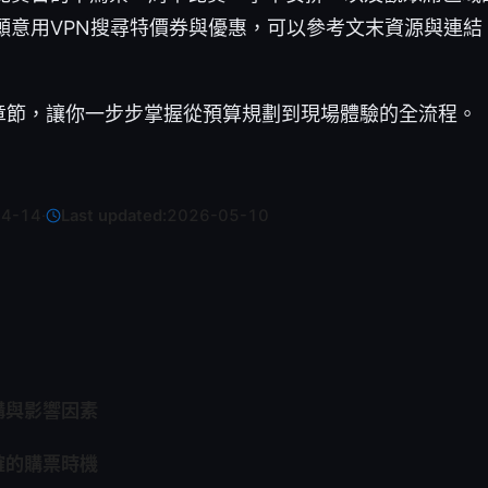
願意用VPN搜尋特價券與優惠，可以參考文末資源與連結
章節，讓你一步步掌握從預算規劃到現場體驗的全流程。
04-14
·
Last updated:
2026-05-10
構與影響因素
確的購票時機