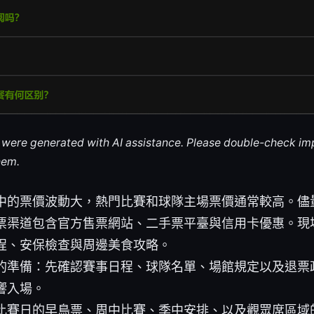
le were generated with AI assistance. Please double-check im
hem.
中的票價波動大，熱門比賽和球隊主場票價通常較高。儘
票渠道包含官方售票網站、二手票平臺與信用卡優惠。現
程、安保檢查與周邊美食攻略。
的準備：先確認賽事日程、球隊名單、場館規定以及退票
響入場。
比賽日的早鳥票、周中比賽、季中安排、以及觀眾席區域