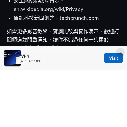
安全與隱私教育資源 -
en.wikipedia.org/wiki/Privacy
資訊科技新聞網站 - techcrunch.com
如需更多影音教學、實測比較與實作演示，歡迎訂
閱頻道並開啟通知，讓你不錯過任何一集關於
VPN 安全與隱私保護的最新內容。
×
VPN
Visit
Sources:
SPONSORED
Is Saroze.com a Scam? Unpacking the Red
Flags 2026
电脑翻墙vpn下载：全面指南与实用技巧，包含
VPN对比与安全要点
2026年免费翻墙软件下载指南：寻找可靠的免费
vpn与实用对比与使用技巧
梯子购买：全面攻略與