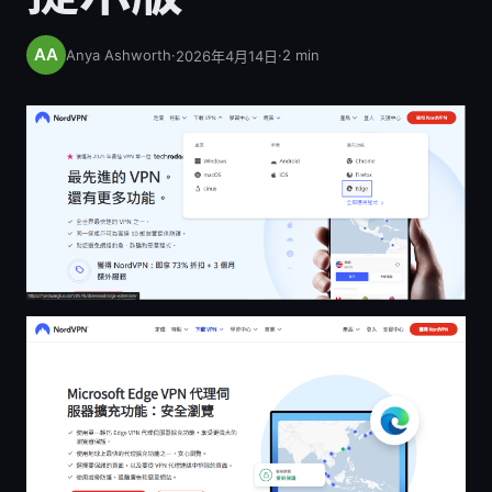
Anya Ashworth
·
·
2
min
2026年4月14日