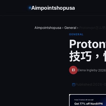
Aimpointshopusa
Aimpointshopusa
›
General
›
Protonvpn
GENERAL
Prot
技巧，
Elena Ingleby
·
202
Published:
2026-