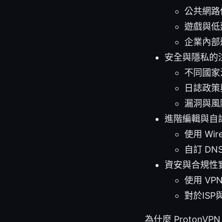
公共網路
遊戲與低
企業內部
安全與隱私的
不同國家
日誌政策
漏洞與風
進階編輯與自
使用 Wir
自訂 DN
資安與合規性
使用 V
對於IS
為什麼 ProtonV