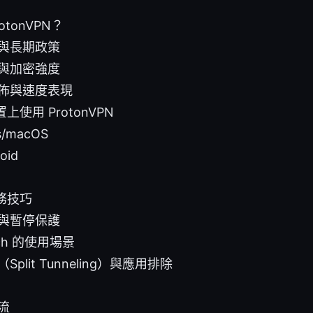
otonVPN？
與長期政策
與加密強度
佈與速度表現
使用 ProtonVPN
s/macOS
oid
務技巧
與暫停保護
itch 的使用場景
plit Tunneling）與應用排除
流