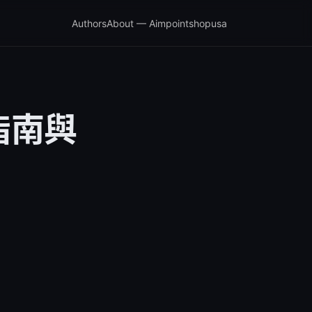
Authors
About — Aimpointshopusa
指南與