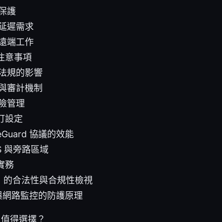
保護
延遲需求
遠端工作
注意事項
法規的影響
與審計機制
險管理
訂設定
eGuard 協議的效能
S 與旁路區域
實務
PN 的合法性與合規性檢視
P與網路監控的防護原理
PN 值得選擇？