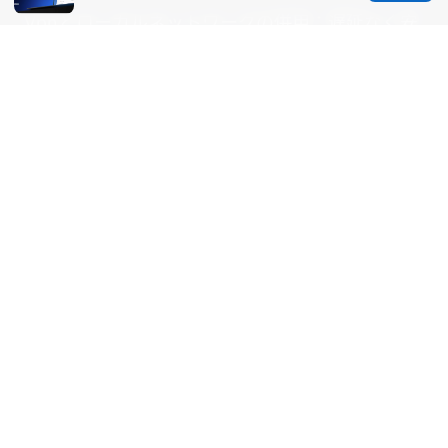
Vpnとローカルネットワークの併用：遅延なく安
全 なVPN戦略ガイドと設定完全版
© Aimpointshopusa 2026
Aimpointshopusa Ltd.
200 George Street
Sydney, NSW, 2000
AU
press@aimpointshopusa.com
+61 7 9686 8786
About
Privacy Policy
Terms of Use