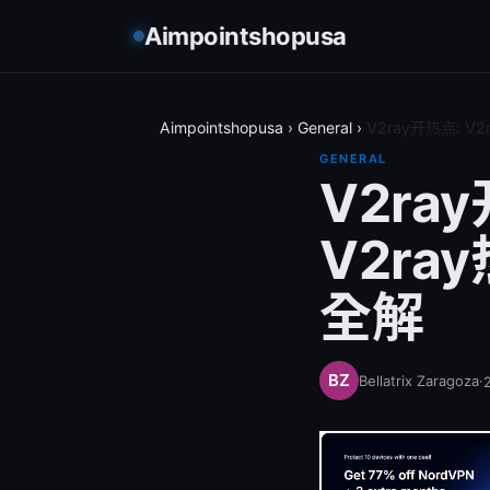
Aimpointshopusa
Aimpointshopusa
›
General
›
V2ray开热点: 
GENERAL
V2ra
V2ra
全解
Bellatrix Zaragoza
·