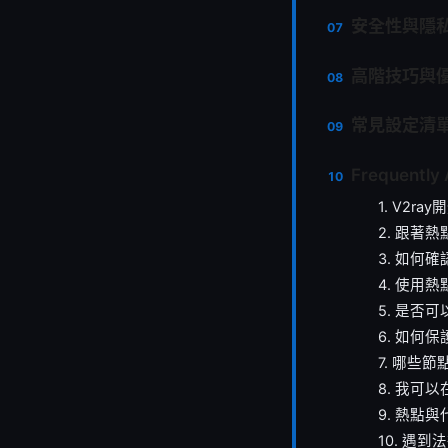
安全性與隱
高階技巧與
常見設定清
Frequently
1. V2r
2. 跟著熱
3. 如何
4. 使用
5. 是否
6. 如何
7. 哪些
8. 我可
9. 熱點
10. 遇