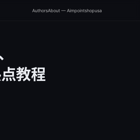
Authors
About — Aimpointshopusa
、
热点教程