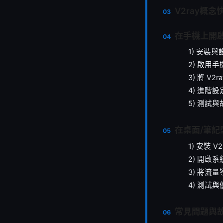
V2ray概念
在手機上開啟
1) 安裝與
2) 啟用
3) 將 V
4) 進階
5) 測試
在桌面/筆記
1) 安裝 
2) 開啟
3) 將流量導
4) 測試與
常見問題與