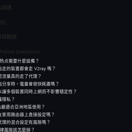
私保護
優化
單與範例
 Asked Questions
ay開热点需要什麼設備？
點走的裝置都會走 V2ray 嗎？
確認流量真的走了代理？
熱點分享時，電量會很快耗盡嗎？
可以讓多個裝置同時上網而不影響穩定性？
保護隱私？
節點最適合亞洲地區使用？
以在家用路由器上直接設定嗎？
與代理的混合設定有風險嗎？
到法律風險該怎麼辦？