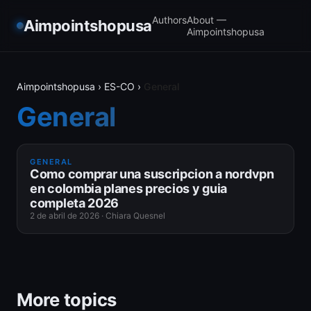
Authors
About —
Aimpointshopusa
Aimpointshopusa
Aimpointshopusa
›
ES-CO
›
General
General
GENERAL
Como comprar una suscripcion a nordvpn
en colombia planes precios y guia
completa 2026
2 de abril de 2026
·
Chiara Quesnel
More topics