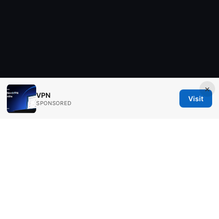
×
VPN
Visit
SPONSORED
Aimpointshopusa Ltd.
200 George Street
Sydney, NSW, 2000
AU
press@aimpointshopusa.com
+61 7 9686 8786
About
Privacy Policy
Terms of Use