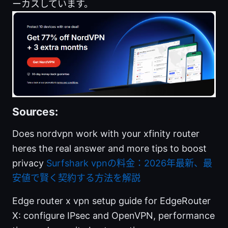
ーカスしています。
Sources:
Does nordvpn work with your xfinity router
heres the real answer and more tips to boost
privacy
Surfshark vpnの料金：2026年最新、最
安値で賢く契約する方法を解説
Edge router x vpn setup guide for EdgeRouter
X: configure IPsec and OpenVPN, performance