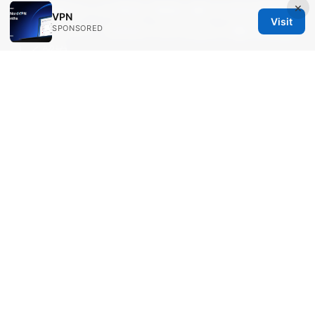
×
Vpnが危ないって本当？安全に使うための注意点
VPN
Visit
SPONSORED
と完全ガイド：VPNのリスクと正しい使い方を詳
しく解説
Lets vpn下载：完整指南、实用技巧与常见问题
Chatgpt vpn 香港：vpnを使ってchatgptにアク
セスする方法とおすすめvpn【2026年最新】
Forticlient vpnが頻繁に切れる？原因と今すぐ試
せる解決策
© Aimpointshopusa 2026
Aimpointshopusa Ltd.